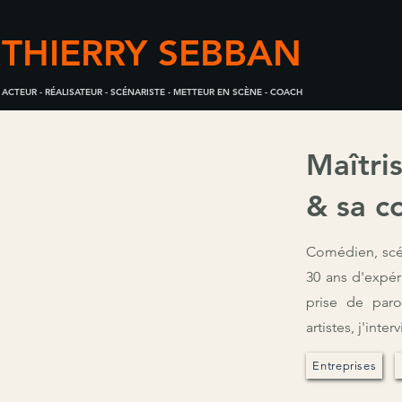
THIERRY SEBBAN
ACTEUR - RÉALISATEUR - SCÉNARISTE - METTEUR EN SCÈNE - COACH
Maîtri
& sa c
Comédien, scén
30 ans d'expér
prise de paro
artistes, j'inte
Entreprises