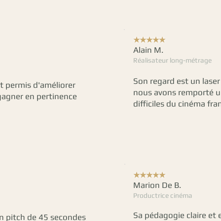
★★★★★
Alain M.
Réalisateur long-métrage
Son regard est un laser 
nt permis d'améliorer
nous avons remporté un
agner en pertinence
difficiles du cinéma fra
★★★★★
Marion De B.
Productrice cinéma
Sa pédagogie claire et 
un pitch de 45 secondes