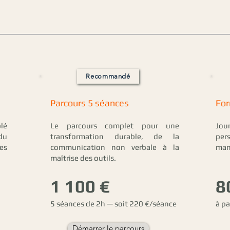
Recommandé
Parcours 5 séances
For
blé
Le parcours complet pour une
Jou
du
transformation durable, de la
per
es
communication non verbale à la
mana
maîtrise des outils.
1 100 €
8
5 séances de 2h — soit 220 €/séance
à pa
Démarrer le parcours